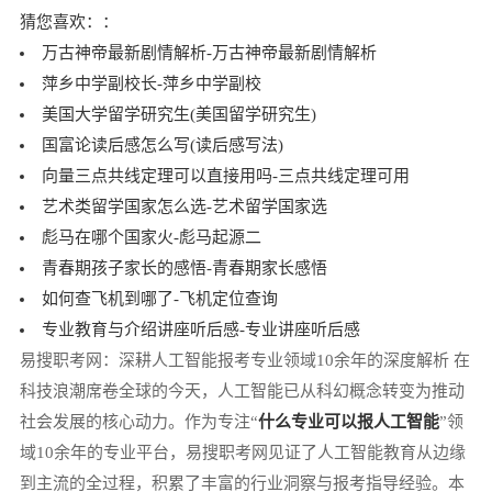
猜您喜欢：：
万古神帝最新剧情解析-万古神帝最新剧情解析
萍乡中学副校长-萍乡中学副校
美国大学留学研究生(美国留学研究生)
国富论读后感怎么写(读后感写法)
向量三点共线定理可以直接用吗-三点共线定理可用
艺术类留学国家怎么选-艺术留学国家选
彪马在哪个国家火-彪马起源二
青春期孩子家长的感悟-青春期家长感悟
如何查飞机到哪了-飞机定位查询
专业教育与介绍讲座听后感-专业讲座听后感
易搜职考网：深耕人工智能报考专业领域10余年的深度解析 在
科技浪潮席卷全球的今天，人工智能已从科幻概念转变为推动
社会发展的核心动力。作为专注“
什么专业可以报人工智能
”领
域10余年的专业平台，易搜职考网见证了人工智能教育从边缘
到主流的全过程，积累了丰富的行业洞察与报考指导经验。本